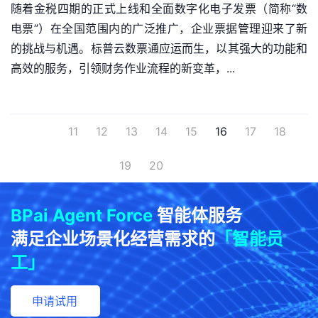
随着金税四期的正式上线和全面数字化电子发票（简称“数
电票”）在全国范围内的广泛推广，企业票据管理迎来了新
的挑战与机遇。标普云数票通应运而生，以其强大的功能和
高效的服务，引领财务作业流程的新变革，...
11
12
13
14
15
16
17
18
19
20
BPai Agent Force
智能体服务
满足企业场景化经营需求的
「智能员
工」
申请试用