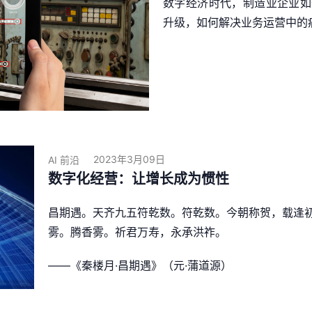
数字经济时代，制造业企业如
升级，如何解决业务运营中的
2023年3月09日
AI 前沿
数字化经营：让增长成为惯性
昌期遇。天齐九五符乾数。符乾数。今朝称贺，载逢
雾。腾香雾。祈君万寿，永承洪祚。
——《秦楼月·昌期遇》（元·蒲道源）