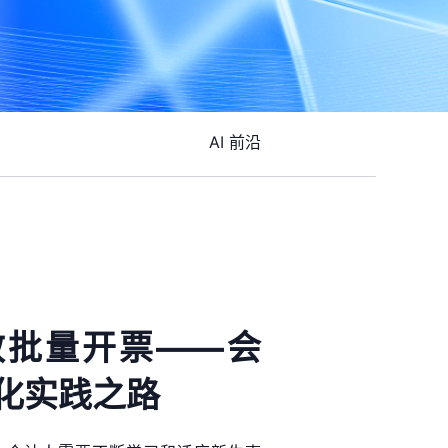
AI 前沿
效批量开票——会
化实践之路