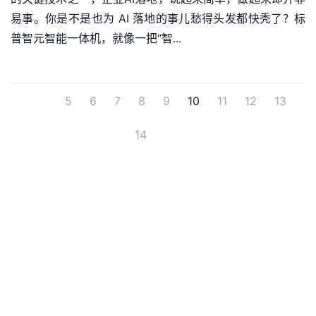
易事。你是不是也为 AI 落地的事儿愁得头发都快秃了？标
普智元智能一体机，就像一把“智...
5
6
7
8
9
10
11
12
13
14