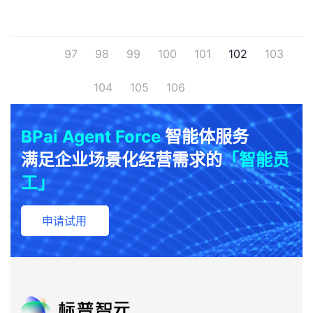
97
98
99
100
101
102
103
104
105
106
BPai Agent Force
智能体服务
满足企业场景化经营需求的
「智能员
工」
申请试用