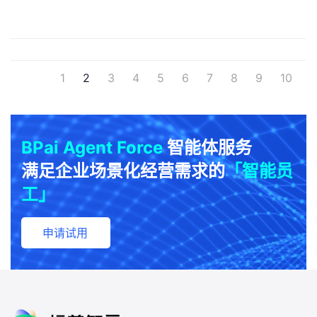
1
2
3
4
5
6
7
8
9
10
BPai Agent Force
智能体服务
满足企业场景化经营需求的
「智能员
工」
申请试用