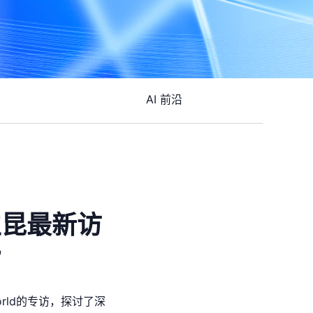
AI 前沿
立昆最新访
”
World的专访，探讨了深