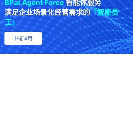
BPai Agent Force
智能体服务
满足企业场景化经营需求的
「智能员
工」
申请试用