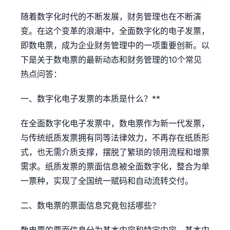
随着数字化时代的不断发展，财务管理也在不断演
变。在这个变革的浪潮中，全面数字化的电子发票，
即数电票，成为企业财务管理中的一项重要创新。以
下是关于数电票的最新动态和财务管理的10个常见
热点问答：
一、数字化电子发票的本质是什么？**
在全面数字化电子发票中，数电票作为新一代发票，
与传统纸质发票拥有同等法律效力，不再存在纸质形
式，也无需介质支撑，摆脱了繁琐的领用流程和增票
需求。纸质发票的票面信息被全面数字化，整合为单
一票种，实现了全国统一赋码和自动流转交付。
二、数电票的票面信息究竟包括哪些？